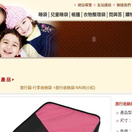
網站導覽
友站連結
聯絡我們
│
│
│
│
│
睡袋
兒童睡袋
帳篷
衣物整理袋
問與答
購
旅行箱-行李收納袋 >旅行收納袋-NA08(小紅)
旅行收納袋
產品型
尺寸：2
售價：$