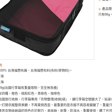
產品簡
只有86
:
00% 台灣福懋布厰、台灣福懋布料(布料/原物料)。
台灣
上海
59g(出國行李箱有重量限制，完全無負擔)
有四種，橙色、桃粉紅色、青綠色、咖啡色
出國旅行收納、行李箱專用『衣物整理(收納)袋』，讓行李箱空間變大了，貼
一打開衣服整齊美觀，不再東倒西歪，最重要的是衣服不再容易變皺了，重量只
達思衣物收納袋的特色在於輕巧、易收納、耐重、防潑水、重覆使用、髒了也