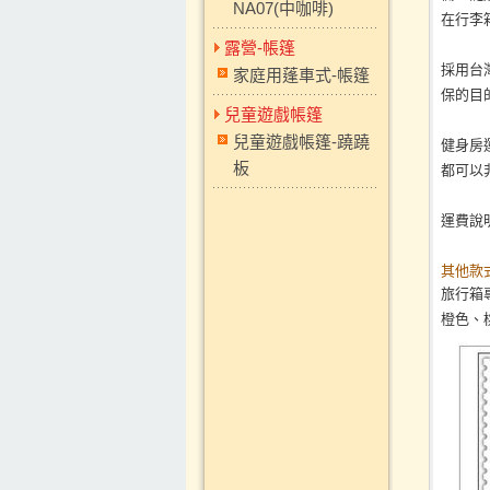
NA07(中咖啡)
在行李
露營-帳篷
採用台
家庭用蓬車式-帳篷
保的目
兒童遊戲帳篷
兒童遊戲帳篷-蹺蹺
健身房
板
都可以
運費說明
其他款
旅行箱
橙色、