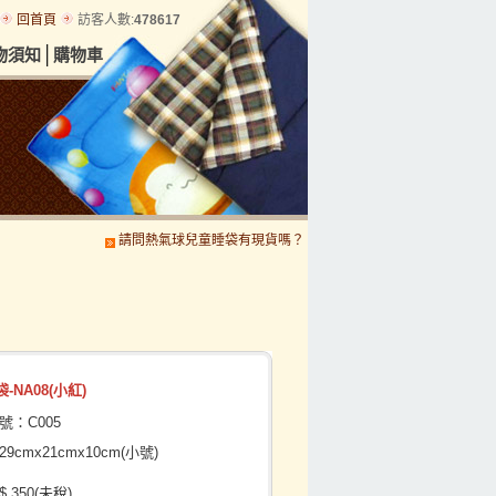
回首頁
訪客人數:
478617
│
物須知
購物車
請問熱氣球兒童睡袋有現貨嗎？
請問小機車現在有貨嗎?
賽車
-NA08(小紅)
號：C005
9cmx21cmx10cm(小號)
 350(未稅)