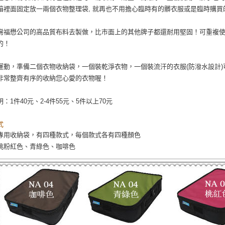
箱裡面固定放一兩個衣物整理袋, 就再也不用擔心臨時有的髒衣服或是臨時購
灣福懋公司的高品質布料去製做，比市面上的其他牌子都還耐用堅固！可重複使
的！
運動，準備二個衣物收納袋，一個裝乾淨衣物，一個裝流汗的衣服(防潑水設計
非常整齊有序的收納您心愛的衣物喔！
：1件40元、2-4件55元、5件以上70元
式
專用收納袋，有四種款式，每個款式各有四種顏色
桃粉紅色、青綠色、咖啡色