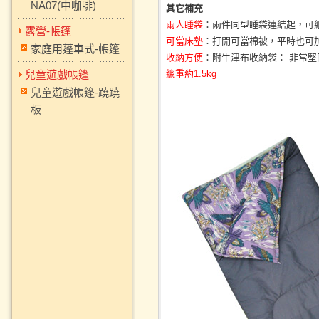
NA07(中咖啡)
其它補充
兩人睡袋
：兩件同型睡袋連結起，可
露營-帳篷
可當床墊
：打開可當棉被，平時也可
家庭用蓬車式-帳篷
收納方便
：附牛津布收納袋： 非常堅固，
兒童遊戲帳篷
總重約1.5kg
兒童遊戲帳篷-蹺蹺
板