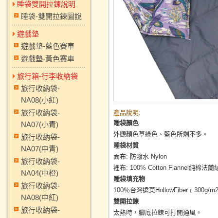
睡袋雙開拉鍊說明
睡袋-雙開拉鍊圖說
遊戲墊
遊戲墊-藍色賽車
遊戲墊-黃色賽車
旅行箱-行李收納袋
旅行收納袋-
NA08(小紅)
旅行收納袋-
產品說明:
睡袋顏色
NA07(小青)
外觀顏色草綠色、藍色所剩不多。
旅行收納袋-
睡袋材質
NA07(中青)
面布: 防潑水 Nylon
旅行收納袋-
裡布: 100% Cotton Flannel
NA04(中橙)
睡袋填充物
旅行收納袋-
100％台灣遠東HollowFiber﹝30
NA08(中紅)
雙開拉鍊
旅行收納袋-
太熱時，腳底拉鍊可打開通風。