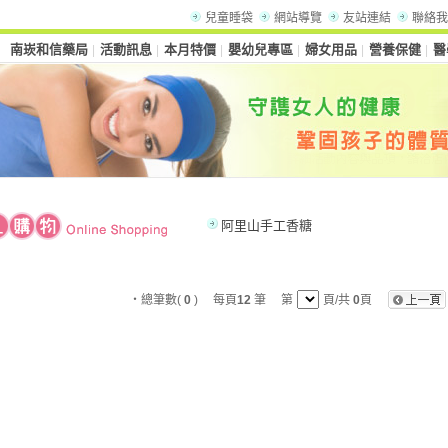
兒童睡袋
網站導覽
友站連結
聯絡我
南崁和信藥局
活動訊息
本月特價
嬰幼兒專區
婦女用品
營養保健
醫
│
│
│
│
│
│
阿里山手工香糖
‧總筆數(
0
) 每頁
12
筆 第
頁/共
0
頁