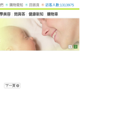
們
購物需知
回首頁
訪客人數:1313975
學美容
問與答
健康新知
購物車
│
│
│
1
2