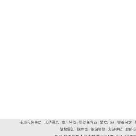
南崁和信藥局
活動訊息
本月特價
嬰幼兒專區
婦女用品
營養保健
|
|
|
|
|
|
購物需知
購物車
網站導覽
友站連結
聯絡
|
|
|
|