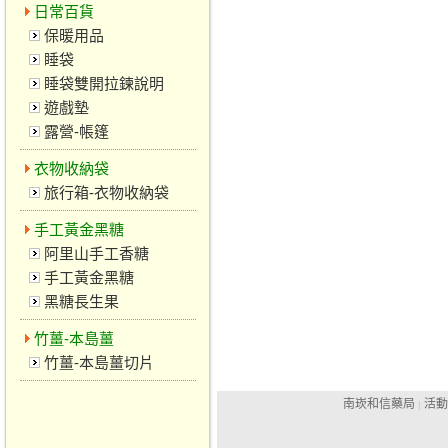
日常百貨
保暖用品
睡袋
睡袋雙開拉鍊說明
遊戲墊
露營-帳篷
衣物收納袋
旅行箱-衣物收納袋
手工黃金黑糖
阿里山手工香糖
手工黃金黑糖
黑糖長生果
竹薑-本島薑
竹薑-本島薑切片
南崁和信藥局
活動
|