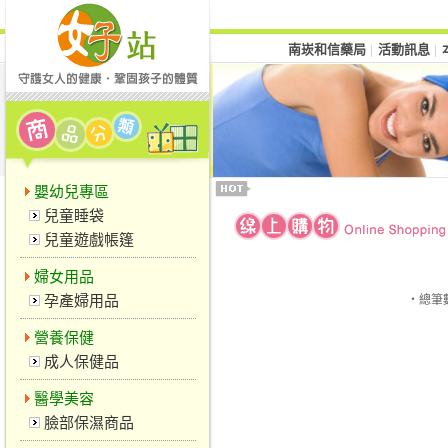
南崁和信藥局
活動訊息
│
│
嬰幼兒專區
兒童睡袋
兒童遊戲帳篷
婦女用品
孕產婦用品
‧總筆
營養保健
成人保健品
醫學美容
臉部保濕商品