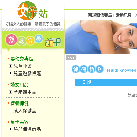
南崁和信藥局
活動訊息
│
│
嬰幼兒專區
兒童睡袋
兒童遊戲帳篷
日 期
婦女用品
孕產婦用品
‧總筆
營養保健
成人保健品
醫學美容
臉部保濕商品