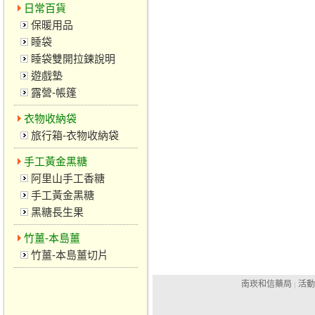
日常百貨
保暖用品
睡袋
睡袋雙開拉鍊說明
遊戲墊
露營-帳篷
衣物收納袋
旅行箱-衣物收納袋
手工黃金黑糖
阿里山手工香糖
手工黃金黑糖
黑糖長生果
竹薑-本島薑
竹薑-本島薑切片
南崁和信藥局
活動
|