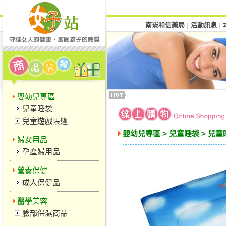
南崁和信藥局
活動訊息
│
│
嬰幼兒專區
兒童睡袋
兒童遊戲帳篷
嬰幼兒專區 > 兒童睡袋 > 兒
婦女用品
孕產婦用品
營養保健
成人保健品
醫學美容
臉部保濕商品