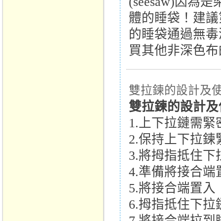
(seesaw)
體的睡袋！建議
的睡袋通過無毒
買其他非深色布
雙拉鍊的設計及
雙拉鍊的設計及
1.上下拉鏈需緊
2.保持上下拉鍊
3.將拇指抵住
4.準備將接合端
5.將接合端置入
6.拇指抵住下
7.將接合端拉