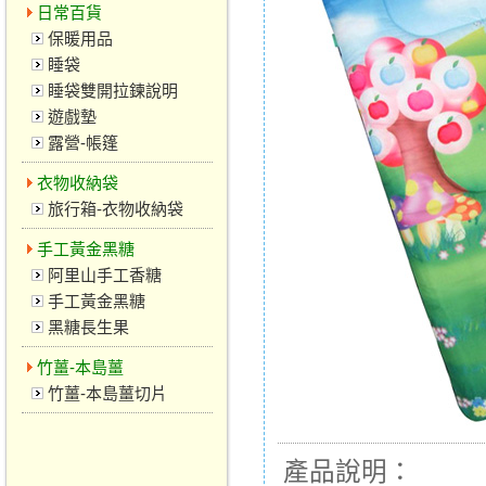
日常百貨
保暖用品
睡袋
睡袋雙開拉鍊說明
遊戲墊
露營-帳篷
衣物收納袋
旅行箱-衣物收納袋
手工黃金黑糖
阿里山手工香糖
手工黃金黑糖
黑糖長生果
竹薑-本島薑
竹薑-本島薑切片
產品說明：