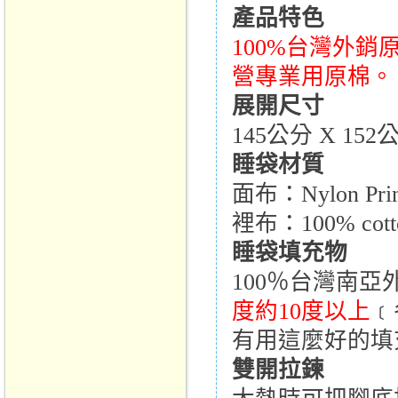
產品特色
100%台灣外
營專業用原棉。
展開尺寸
145公分 X 1
睡袋材質
面布：Nylon P
裡布：100% cot
睡袋填充物
100％台灣南亞外
度約10度以上
﹝
有用這麼好的填
雙開拉鍊