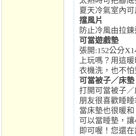
太熱時可把腳底
夏天冷氣室內可
擋風片
防止冷風由拉鍊
可當遊戲墊
張開:152公分
上玩嗎？用這暖
衣機洗，也不怕
可當被子／床墊
打開可當被子／
朋友很喜歡睡睡
當床墊也很暖和
可以當睡墊，讓
即可喔！您還在