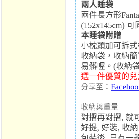
兩人睡袋
兩件長方形Fan
(152x145c
本睡袋附贈
小枕頭加可拆式枕頭
收納袋，收納簡
易髒喔。(收納
選一件優質的兒
Faceboo
分享至：
收納與重量
對摺再對摺, 
好提, 好裝, 收
包裝後, 只有